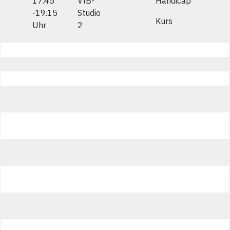
17.45
VfB-
Handicap
-19.15
Studio
Kurs
Uhr
2